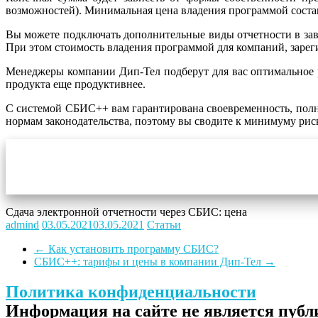
возможностей). Минимальная цена владения программой состав
Вы можете подключать дополнительные виды отчетности в зави
При этом стоимость владения программой для компаний, заре
Менеджеры компании Дип-Тел подберут для вас оптимальное р
продукта еще продуктивнее.
С системой СБИС++ вам гарантирована своевременность, полн
нормам законодательства, поэтому вы сводите к минимуму рис
Сдача электронной отчетности через СБИС: цена
admind
03.05.2021
03.05.2021
Статьи
←
Как установить программу СБИС?
СБИС++: тарифы и цены в компании Дип-Тел
→
Политика конфиденциальности
Информация на сайте не является пуб