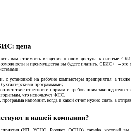
БИС: цена
чить вам стоимость владения правом доступа к системе С
 возможности и преимущества вы будете платить. СБИС++ – это
истемами:
и, с установкой на рабочие компьютеры предприятия, а такж
 бухгалтерскими программами;
оответствие отчетности нормам и требованиям законодательства
лгоритмам, что использует ФНС.
, программа напомнит, когда и какой отчет нужно сдать, а отпра
йствуют в нашей компании?
едприятия (ИП, УСНО, Бюджет, ОСНО), тарифа, который вы в