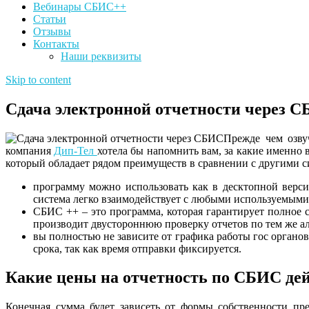
Вебинары СБИС++
Статьи
Отзывы
Контакты
Наши реквизиты
Skip to content
Сдача электронной отчетности через С
Прежде чем озву
компания
Дип-Тел
хотела бы напомнить вам, за какие именно
который обладает рядом преимуществ в сравнении с другими с
программу можно использовать как в десктопной верси
система легко взаимодействует с любыми используемыми
СБИС ++ – это программа, которая гарантирует полное с
производит двустороннюю проверку отчетов по тем же а
вы полностью не зависите от графика работы гос органов
срока, так как время отправки фиксируется.
Какие цены на отчетность по СБИС де
Конечная сумма будет зависеть от формы собственности пр